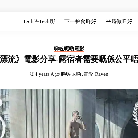
Tech唔Tech嘢
下一餐食咩好
平時做咩好
睇咗呢啲
電影
漂流》電影分享-露宿者需要嘅係公平
4 years Ago
睇咗呢啲
電影
Raven
Posted
by