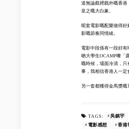
道無論戲裡戲外嘅香港
皇之嘅大白象。
呢套電影嘅配樂做得好
影嘅節奏同情緒。
電影中段係有一段好有
啲大學生OCAMP嚟
嘅時候，場面冷清，只
事，我相信香港人一定
另一套都獲得金馬獎嘅
吳鎮宇
TAGS:
電影感想
香港