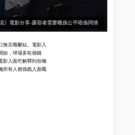
流》電影分享-露宿者需要嘅係公平唔係同情
口無言嘅鬱結。電影入
開始，球場多咗個鐵
電影入面冇解釋到佢哋
哋所有人都係戲入面嘅