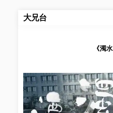
大兄台
《濁水