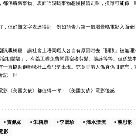
，都係將舊事物、表面唔靚嘅事物想慢慢清走咁，換嚟可能係一
好，但好難文字表達得到，例如預告片第一個場景喺電影入面全
嘲諷嘅橋段，講社會上唔同嘅人各自有原因咁去「關懷」被無理
「露宿初體驗」、有義工嚟免費幫露宿者剪髮、義診等等。但係故
有一直協助佢哋嘅社工蔡思韵出現。究竟香港人係真係咁健忘，
會記一世！
電影《美國女孩》都值得一睇：
《美國女孩》電影後感
寶佩如
朱栢康
李麗珍
濁水漂流
蔡思韵
電影