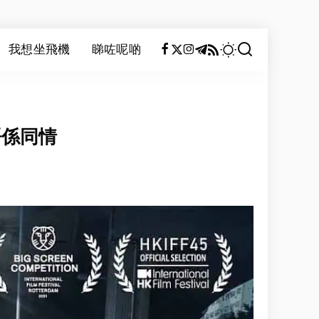
我想坐飛機
睇咗呢啲
唔係同情