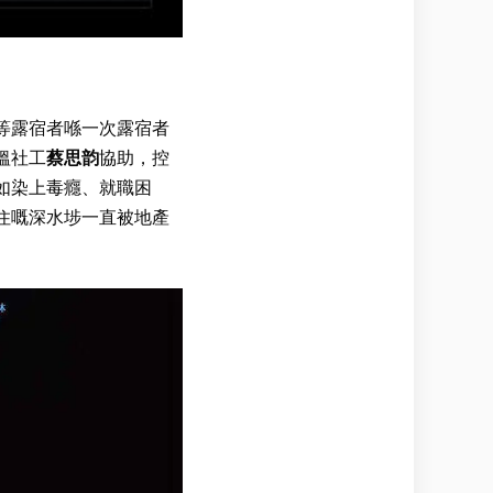
等露宿者喺一次露宿者
搵社工
蔡思韵
協助，控
如染上毒癮、就職困
住嘅深水埗一直被地產