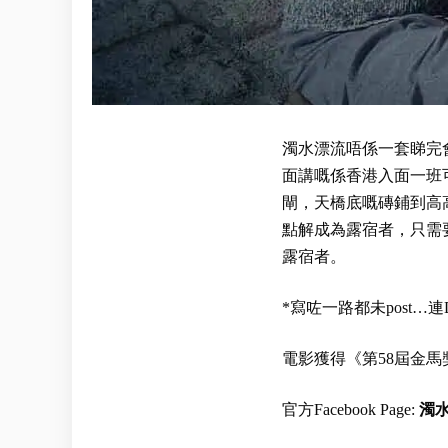
濁水漂流唔係一套睇完
面講嘅係香港入面一班
閘，天橋底嘅磚鋪到高
點解成為露宿者，只需
露宿者。
*寫咗一路都未post
電影獲得《第58屆金馬
官方Facebook Page:
濁水漂