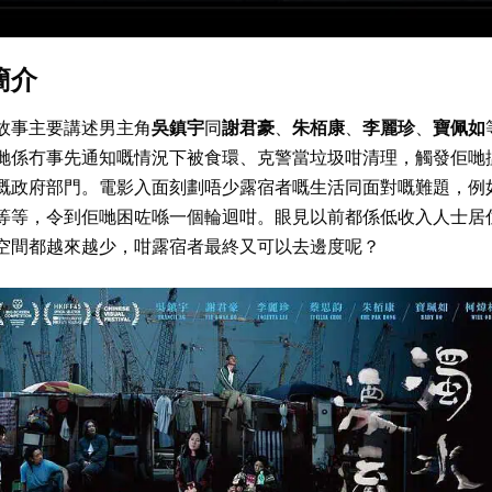
簡介
故事主要講述男主角
吳鎮宇
同
謝君豪
、
朱栢康
、
李麗珍
、
寶佩如
哋係冇事先通知嘅情況下被食環、克警當垃圾咁清理，觸發佢哋
嘅政府部門。電影入面刻劃唔少露宿者嘅生活同面對嘅難題，例
等等，令到佢哋困咗喺一個輪迴咁。眼見以前都係低收入人士居
空間都越來越少，咁露宿者最終又可以去邊度呢？