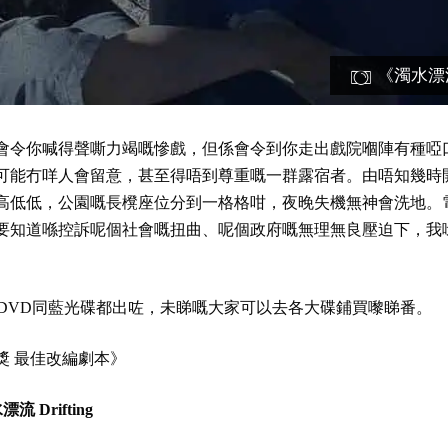
《濁水漂
會令你喊得聲嘶力竭嘅慘戲，但係會令到你走出戲院嗰陣有種啞
可能冇咩人會留意，甚至得唔到尊重嘅一群露宿者。由唔知幾時
高低低，公園嘅長櫈座位分到一格格咁，夜晚失機無神會洗地。
要知道喺控訴呢個社會嘅扭曲、呢個政府嘅無理無良壓迫下，我
…連DVD同藍光碟都出咗，未睇嘅大家可以去各大碟鋪買嚟睇番。
獎 最佳改編劇本​》
流 Drifting