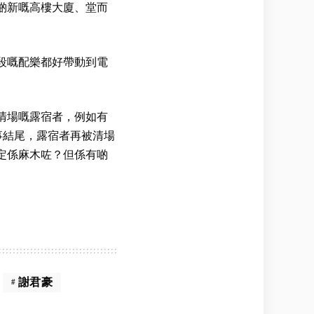
啲新嘅高樓大廈、堂而
段嘅配樂都好帶動到電
清場嘅露宿者，例如有
事結尾，露宿者再被清場
定係麻木咗？但係有啲
謝君豪