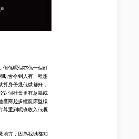
，但係呢個亦係一個好
節唔會令到人有一種想
就算身份幾低微都好，
於對個社會更有意義或
地產商起多幢龍床盤樓
冇尊重到呢班收入低嘅
嘅地方，因為我哋都知