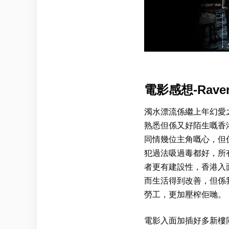
電影感想-Rave
濁水漂流係繼上年幻愛
熟悉但係又好陌生嘅香
同情幾位主角嘅心，但
犯過法吸過毒都好，所
者更有建設性，香港入
而生活得到改善，但係
勞工，更加壓榨佢哋。
電影入面加插好多新樓