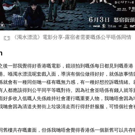
《濁水漂流》電影分享-露宿者需要嘅係公平唔係同情
n
之後一部我覺得好香港嘅電影，鏡頭拍到嘅係每日都見到嘅香港
港。喺濁水漂流呢套戲入面，導演有個位做得好好，就係故事情
係就會有一種同佢哋一樣有嘅無力感，有一種好想控訴嘅情緒。
有人都應該得到公平同平等嘅對待。因為社會並唔係有錢人就等
面好多收入低嘅人先係維持社會運行嘅重要人物，我哋唔會因為
我哋會因為清道夫努街上垃圾清走而行得舒舒服服，可惜個社會
同舊樓共存嘅畫面，但係我哋唔會覺得香港係一個新舊可以共存