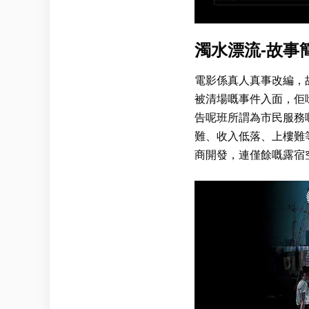
濁水漂流-故事
電影係真人真事改編，
被清場嘅事件入面，佢
告呢班所謂為市民服務
難、收入低落、上樓難
商開發，連僅餘嘅露宿