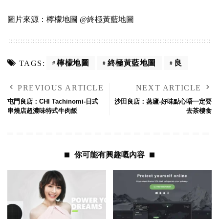
圖片來源：
檸檬地圖
@
終極黃藍地圖
檸檬地圖
終極黃藍地圖
良
TAGS:
PREVIOUS ARTICLE
NEXT ARTICLE
屯門良店：CHI Tachinomi-日式
沙田良店：蒸廬-好味點心唔一定要
串燒店超濃味特式牛肉飯
去茶樓食
你可能有興趣嘅內容