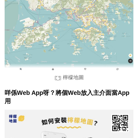
檸檬地圖
咩係Web App呀？將個Web放入主介面當App
用