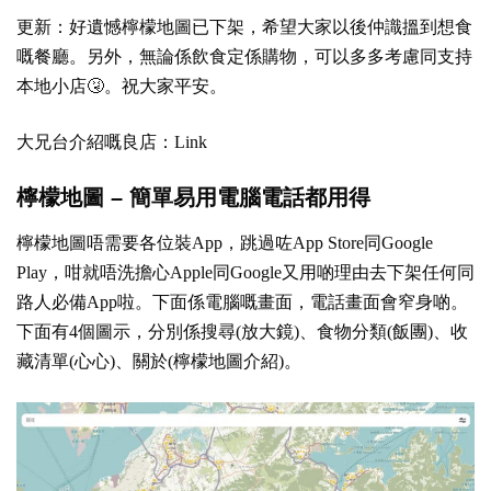
更新：好遺憾檸檬地圖已下架，希望大家以後仲識搵到想食
嘅餐廳。另外，無論係飲食定係購物，可以多多考慮同支持
本地小店🤧。祝大家平安。
大兄台介紹嘅良店：
Link
檸檬地圖 – 簡單易用電腦電話都用得
檸檬地圖唔需要各位裝App，跳過咗App Store同Google
Play，咁就唔洗擔心Apple同Google又用啲理由去下架任何同
路人必備App啦。下面係電腦嘅畫面，電話畫面會窄身啲。
下面有4個圖示，分別係搜尋(放大鏡)、食物分類(飯團)、收
藏清單(心心)、關於(檸檬地圖介紹)。