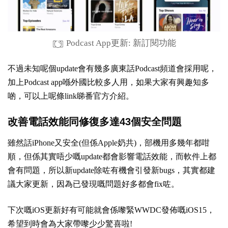
Podcast App更新: 新訂閱功能
不過未知呢個update會有幾多廣東話Podcast頻道會採用呢，
加上Podcast app喺外國比較多人用，如果大家有興趣知多
啲，可以上
呢條link
睇番官方介紹。
改善電話效能同修復多達43個安全問題
雖然話iPhone又安全(但係Apple奶共)，部機用多幾年都咁
順，但係其實唔少嘅update都會影響電話效能，而軟件上都
會有問題，所以新update除咗有機會引發新bugs，其實都建
議大家更新，因為已發現嘅問題好多都會fix咗。
下次嘅iOS更新好有可能就會係嚟緊WWDC發佈嘅iOS15，
希望到時會為大家帶嚟少少驚喜啦!