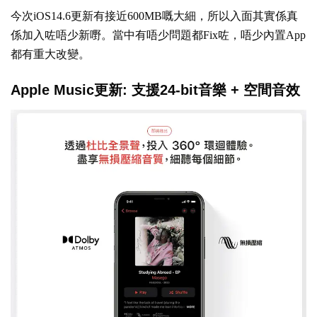
今次iOS14.6更新有接近600MB嘅大細，所以入面其實係真
係加入咗唔少新嘢。當中有唔少問題都Fix咗，唔少內置App
都有重大改變。
Apple Music更新: 支援24-bit音樂 + 空間音效