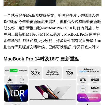
一早就有好多Media寫咗好多文、剪咗好多片，去呃你入去
睇佢哋估今年發佈會啲流出資料，但相信今晚有睇發佈會嘅
朋友都一定對新推出嘅MacBook Pro 14 / 16吋好有興趣，除
咗用上最新嘅M1 Pro / M1 Max晶片，MacBook Pro沿用咗好
多年嘅設計都終於有少少改變，好多硬件都有驚喜升級！而
且當你睇到呢篇文嘅時候，已經可以預訂~你又訂咗未呀？
MacBook Pro 14吋及16吋 更新重點