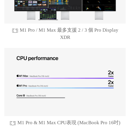
M1 Pro / M1 Max 最多支援 2 / 3 個 Pro Display
XDR
M1 Pro & M1 Max CPU表現 (MacBook Pro 16吋)