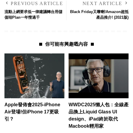
PREVIOUS ARTICLE
NEXT ARTICLE
流動上網要求低一律建議轉台用儲
Black Friday又嚟喇!Amazon超抵
值咭Plan一年慳過千
產品推介! (2021版)
你可能有興趣嘅內容
Apple發佈會2025-iPhone
WWDC2025懶人包：全線產
Air登場!但iPhone 17更吸
品換上Liquid Glass UI
引？
design、iPad終於取代
Macbook輕用家