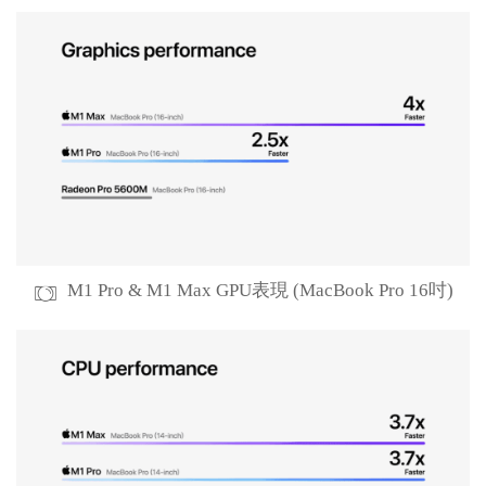
M1 Pro & M1 Max GPU表現 (MacBook Pro 16吋)