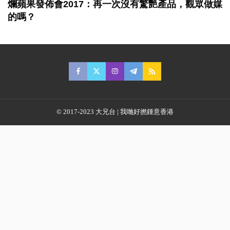
爛蘋果發佈會2017：再一次沒有驚艷產品，觀眾做媒
的嗎？
© 2017-2023 大兄台 | 我哋好撚鍾意香港