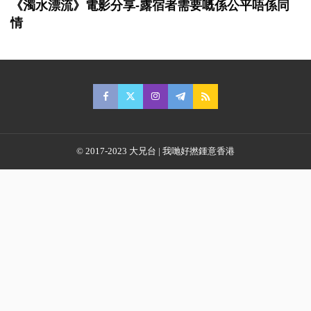
《濁水漂流》電影分享-露宿者需要嘅係公平唔係同
情
© 2017-2023 大兄台 | 我哋好撚鍾意香港