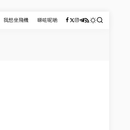
我想坐飛機
睇咗呢啲