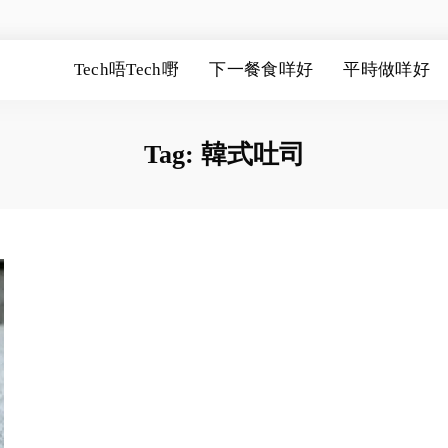
Tech唔Tech嘢
下一餐食咩好
平時做咩好
Tag:
韓式吐司