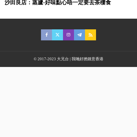
沙田良店：蒸廬-好味點心唔一定要去茶樓食
© 2017-2023 大兄台 | 我哋好撚鍾意香港