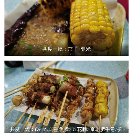
共度一燒：茄子+粟米
共度一燒：(左至加)墨魚嘴>五花腩>京蔥肥牛卷>雞