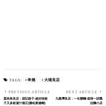
串燒
大埔良店
TAGS:
PREVIOUS ARTICLE
NEXT ARTICLE
荔枝角良店：甜記餃子-超好味餃
九龍灣良店：一生懸麵-值得一試嘅
子又多款湯汁都正(搬咗新舖喇)
拉麵小店