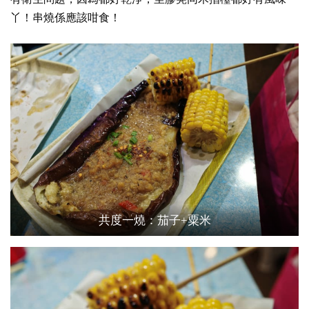
丫！串燒係應該咁食！
共度一燒：茄子+粟米