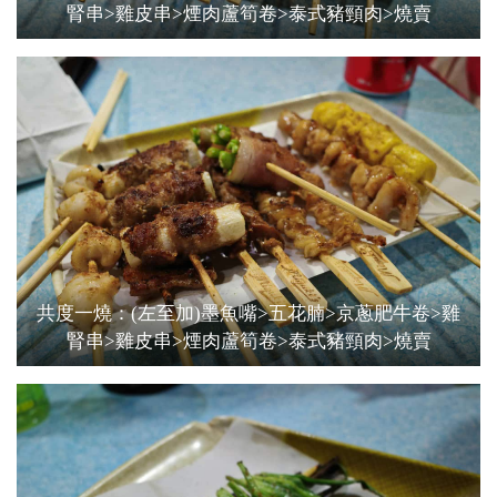
腎串>雞皮串>煙肉蘆筍卷>泰式豬頸肉>燒賣
共度一燒：(左至加)墨魚嘴>五花腩>京蔥肥牛卷>雞
腎串>雞皮串>煙肉蘆筍卷>泰式豬頸肉>燒賣