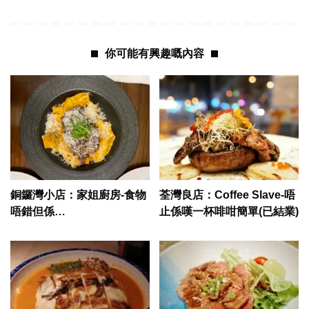
你可能有興趣嘅內容
銅鑼灣小店：家姐廚房-食物
荃灣良店：Coffee Slave-唔
唔錯但係…
止係嘆一杯啡咁簡單(已結業)