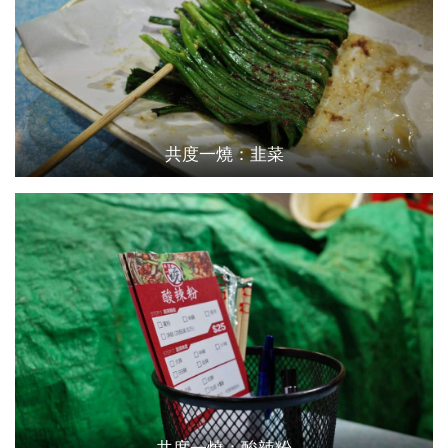
共度一燒：韭菜