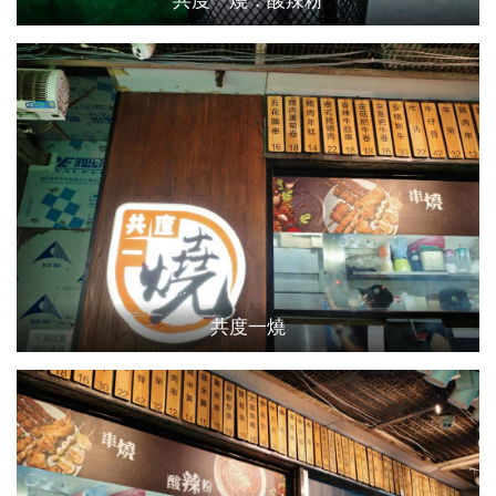
共度一燒：酸辣粉
共度一燒