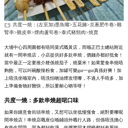
共度一燒：(左至加)墨魚嘴>五花腩>京蔥肥牛卷>雞
腎串>雞皮串>煙肉蘆筍卷>泰式豬頸肉>燒賣
大埔中心四周圍都有唔同菜式嘅黃店，而喺正巴士總站附近
就有一間串燒店，小店捉供好多款串燒，價錢亦都好抵食！
當中最正一定要推介梗係燒茄子，燒粟米！如果驚食串燒唔
夠飽，可以叫碗酸辣粉食，加罐可樂gur一gur真係好爽！加
上唔洗坐喺室內，唔洗怕啲油煙攻埋嚟，不過人手唔多，加
上準備食物好難快，所以要耐心啲等呀！
共度一燒：多款串燒超啱口味
如果你鍾意食街頭串燒，又想可以坐低慢慢食，絕對要嚟呢
間串燒店！串燒店嘅座位喺鋪頭外嘅行人路，但係唔洗擔心
有衛生問題，因為都好乾淨，坐膠凳同木摺檯都好有風味