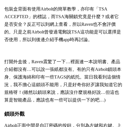
包裝盒背面有使用Airbolt的簡單教學，亦印有「TSA
ACCEPTED」的標誌，而TSA海關鎖究竟是什麼？或者它
是否安全？反正可以到網上查看，所以Raven也不會評價
的。只是之前Airbolt曾發過電郵說TSA這功能是可以選擇是
否使用，所以到後邊介紹手機app時再討論。
打開外盒後，Raven震驚了一下…裡面連一本說明書、產品
介紹都沒有…可以說一張紙都沒有。有的只有Airbolt鎖頭本
身、保護海綿和印有一些TAGS的紙托。當日我看到這個情
況，我不擔心這鎖頭不能用，只是好奇你好歹讓我知道它的
規格呀！(雖然以鎖頭來說，應該沒什麼規格好說…但這也
算是智能產品，應該也有一些可以提供一下的吧…)
鎖頭外觀
Airbolt正面中間是自訂密碼的按鈕，分別為左鍵和右鍵。上