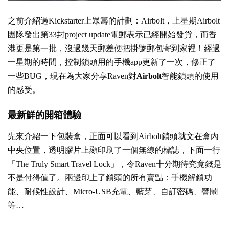
之前介紹過
Kickstarter上眾籌的計劃：Airbolt
，上星期Airbolt
團隊發出第33封project update電郵表示已經開始發貨，而香
港更是第一批，沒過幾天郵差便把掛號郵包寄到家裡！經過
一星期的時間，控制鎖頭用的手機app更新了一次，修正了
一些BUG，現在為大家分享Raven對
Airbolt
智能鎖頭的使用
的感受。
最新鮮的開箱體驗
先來介紹一下包裝盒，正面可以看到Airbolt鎖頭就文在盒內
中央位置，透明膠片上顯印刷了一個無線的標誌，下面一行
「The Truly Smart Travel Lock」，令Raven十分期待究竟錢是
不是付得值了。兩邊印上了鎖頭的所有賣點：手機解鎖功
能、耐候性設計、Micro-USB充電、藍芽、自訂密碼、響鬧
等…