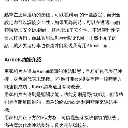
點擊左上角選項的按鈕，可以看到app的一些設定，而安全
設定內可以調較安全性，如果調為高時，可以在透過app解
鎖時增加安全碼/指紋，算是增加了安全性。不過便利性便
會大打折扣，而且實用性Raven也很懷疑，手機不見了的
話，賊人要連行李也偷走才能發現我有用Airbolt app…
Airbolt功能介紹
用家相片左邊為Airbolt鎖頭的連結狀態，呈粉紅色代表已連
接，灰色則代表未連接。(不過打開app後要等待一段時間方
能連接成功，Raven認為速度有待改善。
用家相片右邊則是響鬧功能，功能分別是尋找鎖頭，但這功
能是有距離限制的，因為始終Airbolt是利用藍芽來連結手
機。
用家相片正下方的5個方格，可能是藍芽接收信號的狀態，
滿格應該代表連結良好，反之是信號較差。