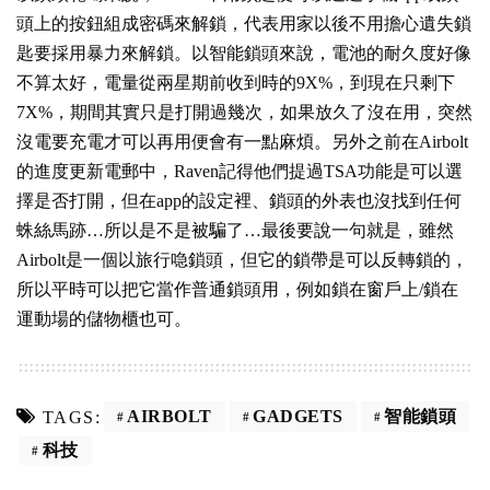
頭上的按鈕組成密碼來解鎖，代表用家以後不用擔心遺失鎖
匙要採用暴力來解鎖。以智能鎖頭來說，電池的耐久度好像
不算太好，電量從兩星期前收到時的9X%，到現在只剩下
7X%，期間其實只是打開過幾次，如果放久了沒在用，突然
沒電要充電才可以再用便會有一點麻煩。另外之前在Airbolt
的進度更新電郵中，Raven記得他們提過TSA功能是可以選
擇是否打開，但在app的設定裡、鎖頭的外表也沒找到任何
蛛絲馬跡…所以是不是被騙了…最後要說一句就是，雖然
Airbolt是一個以旅行喼鎖頭，但它的鎖帶是可以反轉鎖的，
所以平時可以把它當作普通鎖頭用，例如鎖在窗戶上/鎖在
運動場的儲物櫃也可。
AIRBOLT
GADGETS
智能鎖頭
TAGS:
科技