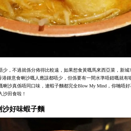
唔少，不過就係分佈得比較遠，如果想食黃嘅馬來西亞菜，新城
諗番香港鍾意食喇沙嘅人應該都唔少，但係要有一間水準唔錯嘅就有啲難
喇沙真係唔同口味，連蝦子麵都完全Blow My Mind，你哋唔
入沙田食啦！
好味喇沙好味蝦子麵