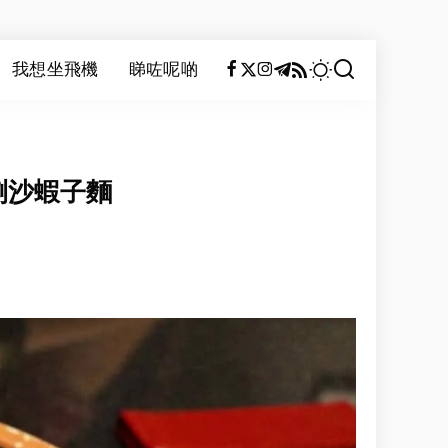
我想坐飛機
睇咗呢啲
喇沙蝦子麵