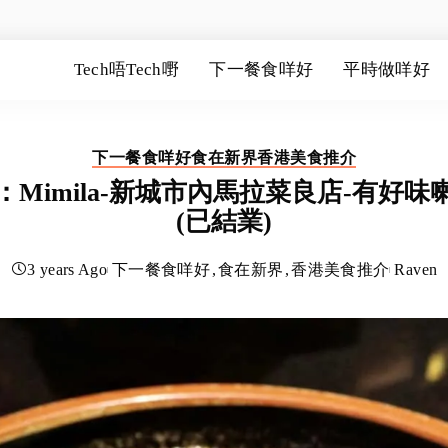
Tech唔Tech嘢
下一餐食咩好
平時做咩好
下一餐食咩好
食在新界
香港美食推介
：Mimila-新城市內馬拉菜良店-有好味
(已結業)
3 years Ago
下一餐食咩好
食在新界
香港美食推介
Raven
Posted
by