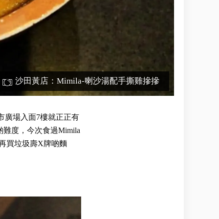
沙田黃店：Mimila-喇沙湯配手撕雞摻摻
市廣場入面7樓就正正有
度，今次食過Mimila
好再買垃圾壽X牌啲麵