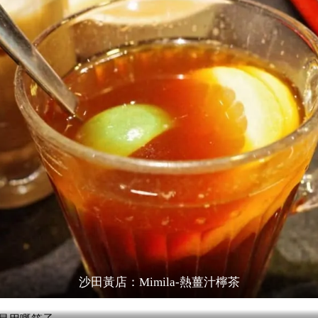
沙田黃店：Mimila-熱薑汁檸茶