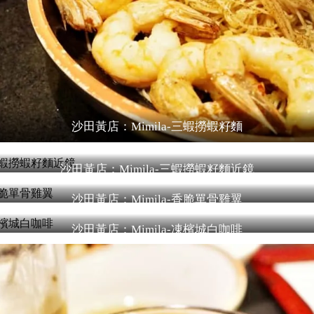
沙田黃店：Mimila-三蝦撈蝦籽麵
沙田黃店：Mimila-三蝦撈蝦籽麵近鏡
沙田黃店：Mimila-香脆單骨雞翼
沙田黃店：Mimila-凍檳城白咖啡