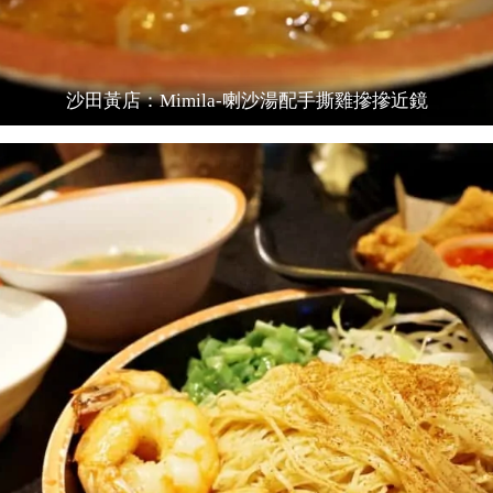
沙田黃店：Mimila-喇沙湯配手撕雞摻摻近鏡