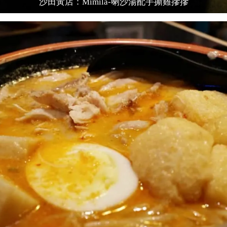
沙田黃店：Mimila-喇沙湯配手撕雞摻摻