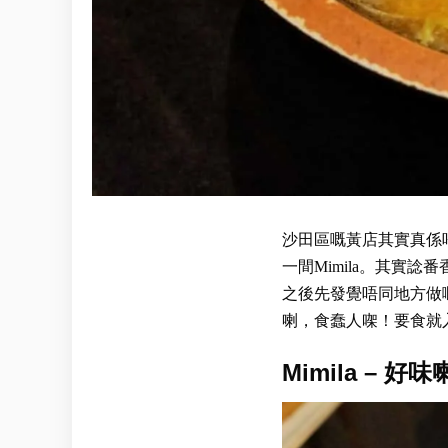
沙田區嘅黃店其實真係
一間Mimila。其實
之後先發覺唔同地方做嘅
喇，食蠢人㗎！要食就
Mimila – 