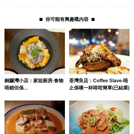
你可能有興趣嘅內容
銅鑼灣小店：家姐廚房-食物
荃灣良店：Coffee Slave-唔
唔錯但係…
止係嘆一杯啡咁簡單(已結業)