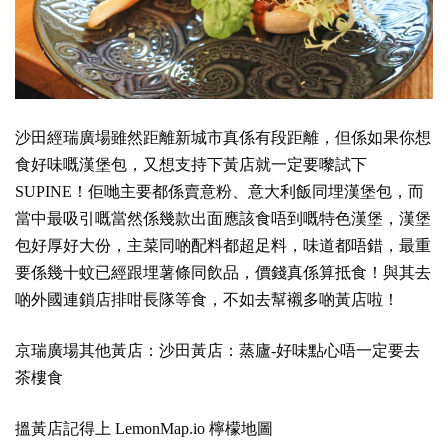
沙田經瑞廣場雖然距離新城市真係有段距離，但係如果你想
食好味嘅漢堡包，又想支持下黃店就一定要嚟試下
SUPINE！佢哋主要都係賣意粉、意大利飯同埋漢堡包，而
當中最吸引嘅當然係幾款出面應該食唔到嘅特色漢堡，漢堡
包好厚好大份，主菜同啲配料都超足料，味道都唔錯，最重
要係幾十蚊已經跟埋薯條同飲品，價錢真係算抵食！與其去
啲外國連鎖店排咁長隊等食，不如去幫襯多啲黃店啦！
京瑞廣場其他黃店：
沙田黃店：蒸廬-好味點心唔一定要去
茶樓食
搵黃店記得上
LemonMap.io 檸檬地圖