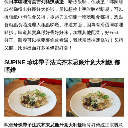
係
日本咖哩滑蛋吉列豬扒漢堡
！唔係飯呀，係漢堡！睇圖應
該都睇得出好厚好大份啦，所以想拎上手咁咬都唔易，可以
搵張紙巾包住食又得，拎起刀叉切開一嚿嚿咁食都得，想點
食就點食唔洗理人哋點睇嘅。味道方面，因為有滑蛋同咖哩
豬扒，味道其實真係好香好好味，加埋其他配菜，好Fresh
好正。跟餐可以揀要薯條或者湯，我就當然揀薯條啦！又粗
又脆，比起出面好多薯條都好食！
SUPINE 珍珠帶子法式芥末忌廉汁意大利飯 都
唔錯
呢個
珍珠帶子法式芥末忌廉汁意大利飯
唔算好傳統正宗嘅意