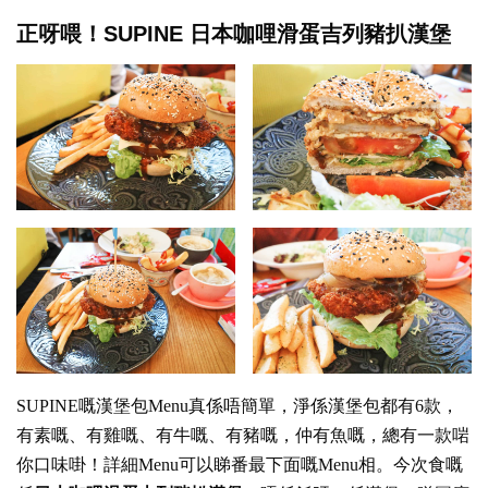
正呀喂！SUPINE 日本咖哩滑蛋吉列豬扒漢堡
SUPINE嘅漢堡包Menu真係唔簡單，淨係漢堡包都有6款，
有素嘅、有雞嘅、有牛嘅、有豬嘅，仲有魚嘅，總有一款啱
你口味啩！詳細Menu可以睇番最下面嘅Menu相。今次食嘅