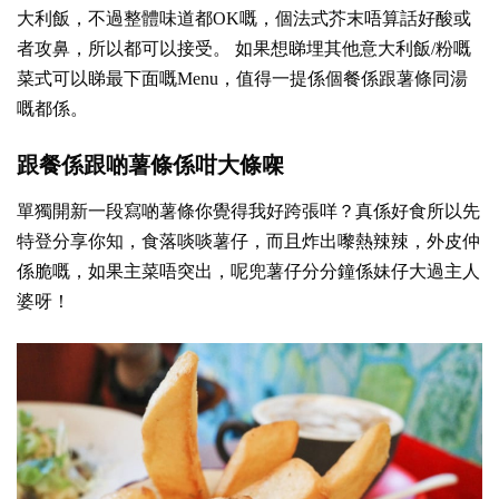
大利飯，不過整體味道都OK嘅，個法式芥末唔算話好酸或
者攻鼻，所以都可以接受。 如果想睇埋其他意大利飯/粉嘅
菜式可以睇最下面嘅Menu，值得一提係個餐係跟薯條同湯
嘅都係。
跟餐係跟啲薯條係咁大條㗎
單獨開新一段寫啲薯條你覺得我好跨張咩？真係好食所以先
特登分享你知，食落啖啖薯仔，而且炸出嚟熱辣辣，外皮仲
係脆嘅，如果主菜唔突出，呢兜薯仔分分鐘係妹仔大過主人
婆呀！