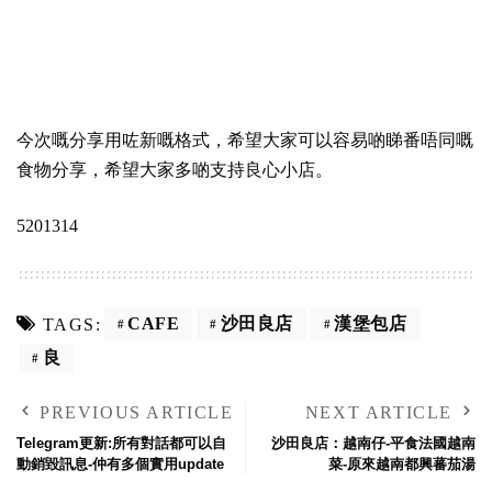
今次嘅分享用咗新嘅格式，希望大家可以容易啲睇番唔同嘅
食物分享，希望大家多啲支持良心小店。
5201314
CAFE
沙田良店
漢堡包店
TAGS:
良
PREVIOUS ARTICLE
NEXT ARTICLE
Telegram更新:所有對話都可以自
沙田良店：越南仔-平食法國越南
動銷毀訊息-仲有多個實用update
菜-原來越南都興蕃茄湯