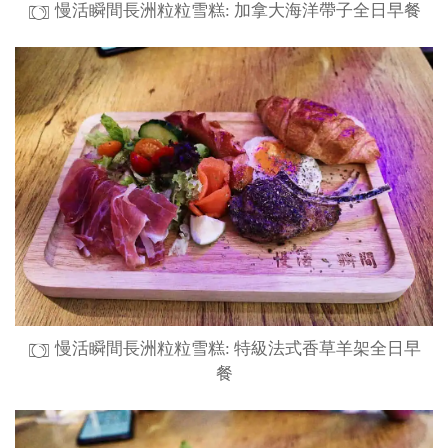
慢活瞬間長洲粒粒雪糕: 加拿大海洋帶子全日早餐
慢活瞬間長洲粒粒雪糕: 特級法式香草羊架全日早
餐