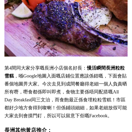
第4間同大家分享嘅長洲小店個名好長：
慢活瞬間長洲粒粒
雪糕
，喺Google地圖入面嘅店鋪位置應該係錯嘅，下面會貼
番個地圖畀大家。今次去見到成間餐廳得老細一個人負責晒
所有嘢，嘢食都係即叫即煮，食物主要係唔同配搭嘅All
Day Breakfast同三文治，而食飽最正係食埋粒粒雪糕！市區
都好少地方食得到㗎喇！但係鋪頭細細，如果老細放假可能
大家去到會摸門釘，所以可以留意下佢嘅
Facebook
。
長洲其他黃店推介：