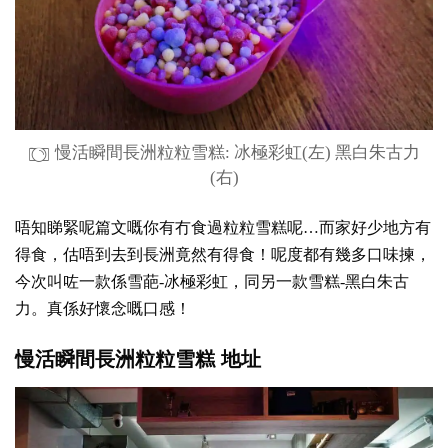
慢活瞬間長洲粒粒雪糕: 冰極彩虹(左) 黑白朱古力
(右)
唔知睇緊呢篇文嘅你有冇食過粒粒雪糕呢…而家好少地方有
得食，估唔到去到長洲竟然有得食！呢度都有幾多口味揀，
今次叫咗一款係雪葩-冰極彩虹，同另一款雪糕-黑白朱古
力。真係好懷念嘅口感！
慢活瞬間長洲粒粒雪糕
地址