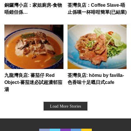
銅鑼灣小店：家姐廚房-食物
荃灣良店：Coffee Slave-唔
唔錯但係…
止係嘆一杯啡咁簡單(已結業)
九龍灣良店: 蕃茄仔 Red
荃灣良店: hōmu by favilla-
Object-蕃茄迷必試超濃郁茄
色香味十足嘅日式cafe
湯
Load More Stories