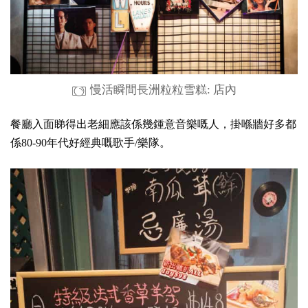
慢活瞬間長洲粒粒雪糕: 店內
餐廳入面睇得出老細應該係幾鍾意音樂嘅人，掛喺牆好多都
係80-90年代好經典嘅歌手/樂隊。