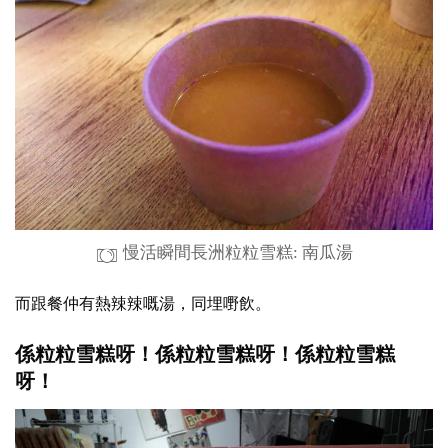
慢活瞬間長洲粒粒雪糕: 南瓜湯
而跟餐仲有熱辣辣嘅湯，同埋嘢飲。
係粒粒雪糕呀！係粒粒雪糕呀！係粒粒雪糕
呀！