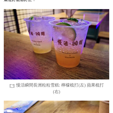
慢活瞬間長洲粒粒雪糕: 檸檬梳打(左) 蘋果梳打
(右)