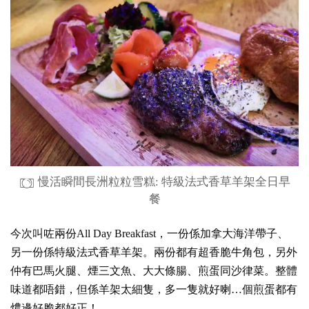
慢活瞬間長洲粒粒雪糕: 特級法式香草羊架全日早
餐
今次叫咗兩份All Day Breakfast，一份係加拿大海洋帶子、
另一份係特級法式香草羊架。兩份都有超香脆牛角包，另外
仲有巴馬火腿、煙三文魚、大大條腸、煎蛋同沙律菜。整體
味道都唔錯，但係羊架太細隻，多一隻就好喇…個煎蛋都有
燶邊好脆都好正！