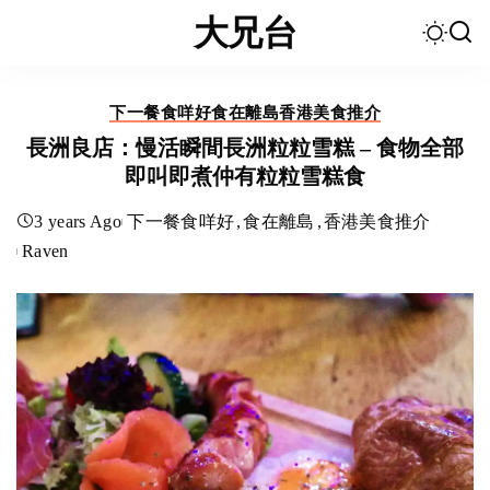
大兄台
下一餐食咩好
食在離島
香港美食推介
長洲良店：慢活瞬間長洲粒粒雪糕 – 食物全部
即叫即煮仲有粒粒雪糕食
3 years Ago
下一餐食咩好
食在離島
香港美食推介
Raven
Posted
by