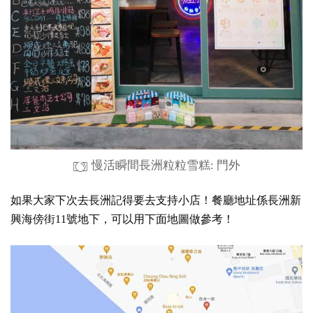
慢活瞬間長洲粒粒雪糕: 門外
如果大家下次去長洲記得要去支持小店！餐廳地址係長洲新
興海傍街11號地下，可以用下面地圖做參考！