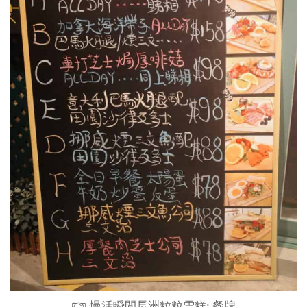
慢活瞬間長洲粒粒雪糕: 餐牌