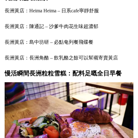
長洲黃店：Heima Heima – 日系cafe寧靜舒服
長洲黃店：陳通記 – 沙爹牛肉花生味超濃郁
長洲黃店：島中坊研 – 必點奄列餐飛碟餐
長洲黃店：長洲角酪 – 飲乳酪之餘可以幫襯寄賣黃店
慢活瞬間長洲粒粒雪糕
：配料足嘅全日早餐