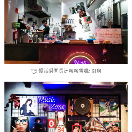
慢活瞬間長洲粒粒雪糕: 廚房