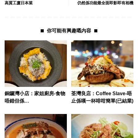
高質工廈日本菜
仍然係功能最全面即影即有相機
你可能有興趣嘅內容
銅鑼灣小店：家姐廚房-食物
荃灣良店：Coffee Slave-唔
唔錯但係…
止係嘆一杯啡咁簡單(已結業)