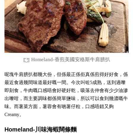
Homeland-香煎美國安格斯牛肩膀扒
呢塊牛肩膀扒都幾大份，但係最正係佢真係煎得好好食，係
最近食過幾間味道最好嘅一間。今次叫咗5成熟，送到過嚟
即刻食，牛肉嘅口感唔會好硬好乾，吸落去仲會有少少油滲
出嚟咁，而主要調味都係簡單鹽味，所以可以食到幾濃嘅牛
味。而薯菜方面，薯蓉會有啲薯仔粒，口感唔錯又夠
Creamy。
Homeland-川味海蝦闊條麵