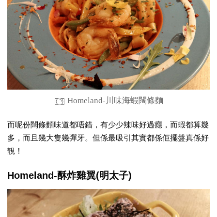
Homeland-川味海蝦闊條麵
而呢份闊條麵味道都唔錯，有少少辣味好過癮，而蝦都算幾
多，而且幾大隻幾彈牙。但係最吸引其實都係佢擺盤真係好
靚！
Homeland-酥炸雞翼(明太子)