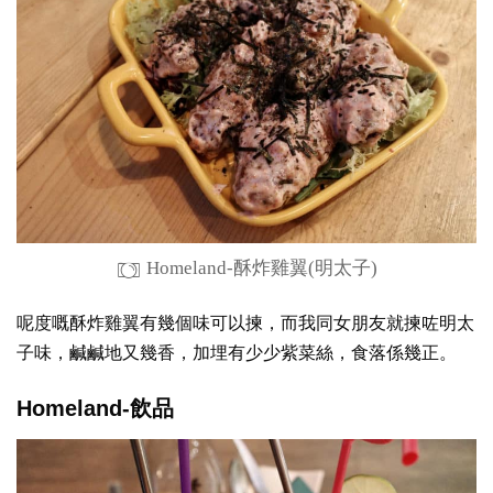
Homeland-酥炸雞翼(明太子)
呢度嘅酥炸雞翼有幾個味可以揀，而我同女朋友就揀咗明太
子味，鹹鹹地又幾香，加埋有少少紫菜絲，食落係幾正。
Homeland-飲品