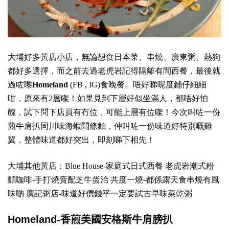
大埔好多黃店小店，無論想食日本菜、串燒、廣東粥、熱狗
都好多選擇，而之前去過老虎岩記得隔離有間西餐，最後就
過咗嚟
Homeland
(
FB
,
IG
)食晚餐。唔好睇呢度鋪仔細細
咁，原來有2層㗎！如果見到下層好似坐滿人，都唔好怕
醜，試下問下店員有冇位，可能上層有位㗎！今次叫咗一份
煎牛肩扒同川味海蝦闊條麵，仲叫咗一份味道好特別嘅雞
翼，整體味道都好突出，即刻睇下相先！
大埔其他黃店：
Blue House-家庭式日式西餐
老虎岩潮式粉
麵咖啡-手打燒賣配芝牛蛋治
共度一燒-都係露天食串燒有風
味啲
廣記粥店-味道好價錢平一定要試古早味菜乾粥
Homeland-香煎美國安格斯牛肩膀扒